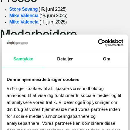
Store Søvang
(19. juni 2025)
Mike Valencia
(19. juni 2025)
Mike Valencia
(11. juni 2025)
Medarbejdere
Henna Nielsen
(9. juli 2026)
Dennis Henriksen
(9. juli 2026)
Samtykke
Detaljer
Om
Marie Stærke
(3. juli 2026)
Mike Sand
(3. juli 2026)
Philip Sebastian Pedersen
(3. juli 2026)
Signe Bremerstent
(30. juni 2026)
Denne hjemmeside bruger cookies
Frederik T. Lykking
(30. juni 2026)
Vi bruger cookies til at tilpasse vores indhold og
Jennifer Obel Romeyke
(22. juni 2026)
annoncer, til at vise dig funktioner til sociale medier og til
Jørgen Andreasen
(22. juni 2026)
at analysere vores trafik. Vi deler også oplysninger om
Mikkel Rasmussen
(22. juni 2026)
din brug af vores hjemmeside med vores partnere inden
Martin Kumini
(22. juni 2026)
for sociale medier, annonceringspartnere og
Mikkel Bayer Nestved
(22. juni 2026)
Jakob Petri Megyessi
(22. juni 2026)
analysepartnere. Vores partnere kan kombinere disse
Jeppe Bagerskov
(22. juni 2026)