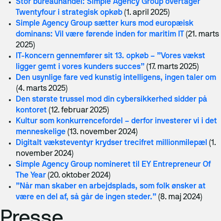
Stor bureauhandel: Simple Agency Group overtager
Twentyfour i strategisk opkøb
(1. april 2025)
Simple Agency Group sætter kurs mod europæisk
dominans: Vil være førende inden for maritim IT
(21. marts
2025)
IT-koncern gennemfører sit 13. opkøb – ”Vores vækst
ligger gemt i vores kunders succes”
(17. marts 2025)
Den usynlige fare ved kunstig intelligens, ingen taler om
(4. marts 2025)
Den største trussel mod din cybersikkerhed sidder på
kontoret
(12. februar 2025)
Kultur som konkurrencefordel – derfor investerer vi i det
menneskelige
(13. november 2024)
Digitalt væksteventyr krydser trecifret millionmilepæl
(1.
november 2024)
Simple Agency Group nomineret til EY Entrepreneur Of
The Year
(20. oktober 2024)
”Når man skaber en arbejdsplads, som folk ønsker at
være en del af, så går de ingen steder.”
(8. maj 2024)
Presse