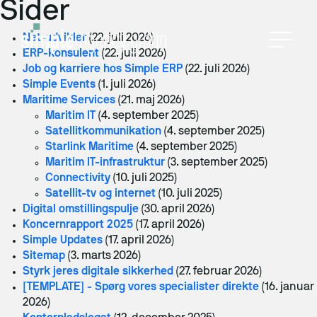
Sider
Net-udvikler
(22. juli 2026)
ERP-konsulent
(22. juli 2026)
Job og karriere hos Simple ERP
(22. juli 2026)
Simple Events
(1. juli 2026)
Maritime Services
(21. maj 2026)
Se alle cases
Maritim IT
(4. september 2025)
Satellitkommunikation
(4. september 2025)
IT-ydelser
Hvem er vi?
Nyheder
Starlink Maritime
(4. september 2025)
Maritim IT-infrastruktur
Case
(3. september 2025)
Connectivity
(10. juli 2025)
IT-out­sour­cing
Koncernen
Events
Satellit-tv og internet
(10. juli 2025)
Digital omstillingspulje
(30. april 2026)
Koncernrapport
IT Roadmap
Koncernrapport 2025
(17. april 2026)
2025
Simple Updates
(17. april 2026)
Helpdesk
Medarbejdere
Sitemap
(3. marts 2026)
IT-sikkerhed
Styrk jeres digitale sikkerhed
(27. februar 2026)
Selskaberne
[TEMPLATE] - Spørg vores specialister direkte
(16. januar
Team Rengøring
Backup
2026)
Presse