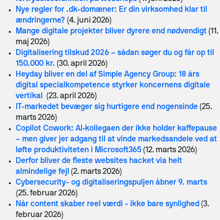
Nye regler for .dk-domæner: Er din virksomhed klar til
ændringerne?
(4. juni 2026)
Mange digitale projekter bliver dyrere end nødvendigt
(11.
maj 2026)
Digitalisering tilskud 2026 – sådan søger du og får op til
150.000 kr.
(30. april 2026)
Heyday bliver en del af Simple Agency Group: 18 års
digital specialkompetence styrker koncernens digitale
vertikal
(23. april 2026)
IT-markedet bevæger sig hurtigere end nogensinde
(25.
marts 2026)
Copilot Cowork: AI‑kollegaen der ikke holder kaffepause
– men giver jer adgang til at vinde markedsandele ved at
løfte produktiviteten i Microsoft365
(12. marts 2026)
Derfor bliver de fleste websites hacket via helt
almindelige fejl
(2. marts 2026)
Cybersecurity- og digitaliseringspuljen åbner 9. marts
(25. februar 2026)
Når content skaber reel værdi - ikke bare synlighed
(3.
februar 2026)