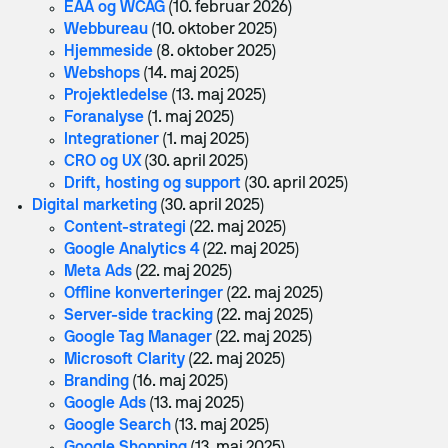
EAA og WCAG
(10. februar 2026)
ERP-klarhedstest
Webbureau
(10. oktober 2025)
Hjemmeside
(8. oktober 2025)
ERP Analyse
Webshops
(14. maj 2025)
Projektledelse
(13. maj 2025)
ERP Implementering
Foranalyse
(1. maj 2025)
ERP Udvikling
Integrationer
(1. maj 2025)
CRO og UX
(30. april 2025)
ERP Support
Drift, hosting og support
(30. april 2025)
Digital marketing
(30. april 2025)
Uniconta
Content-strategi
(22. maj 2025)
Google Analytics 4
(22. maj 2025)
Uniconta Integrationer
Meta Ads
(22. maj 2025)
Migrering til Uniconta
Offline konverteringer
(22. maj 2025)
Server-side tracking
(22. maj 2025)
Web
Google Tag Manager
(22. maj 2025)
Microsoft Clarity
(22. maj 2025)
Branding
(16. maj 2025)
Webbureau
Google Ads
(13. maj 2025)
Google Search
(13. maj 2025)
Webudvikling