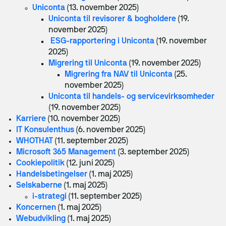
Sådan vælger du rigtigt
Uniconta
(13. november 2025)
Uniconta til revisorer & bogholdere
(19.
Rådgivning og analyse
november 2025)
Nyhed
ESG-rapportering i Uniconta
(19. november
Herning Pengeskabsfabrik
Awareness
2025)
Migrering til Uniconta
(19. november 2025)
IT-bered­skabs­plan
Migrering fra NAV til Uniconta
(25.
NIS2
november 2025)
Uniconta til handels- og servicevirksomheder
IT-sikkerhedstjek
(19. november 2025)
Karriere
(10. november 2025)
Penetration-test
IT Konsulenthus
(6. november 2025)
WHOTHAT
(11. september 2025)
Under angreb
Microsoft 365 Management
(3. september 2025)
Disaster Recovery
Cookiepolitik
(12. juni 2025)
Handelsbetingelser
(1. maj 2025)
Ny EU-lov fra 19. juni 2026: Krav om digital
ERP
Selskaberne
(1. maj 2025)
fortrydelsesfunktion på webshops
i-strategi
(11. september 2025)
Koncernen
(1. maj 2025)
Kurser
Webudvikling
(1. maj 2025)