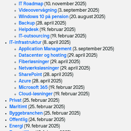
Meta Ads
IT Roadmap
(10. november 2025)
Videoovervågning
(3. september 2025)
Content
Windows 10 på pension
(20. august 2025)
SEO
Backup
(28. april 2025)
Helpdesk
(19. februar 2025)
Branding
IT-out­sour­cing
(19. februar 2025)
IT-infrastruk­tur
(8. april 2025)
Server-side tracking
Application Management
(3. september 2025)
Datacenter og hosting
(29. april 2025)
Maritime Services
Fiberløsninger
(29. april 2025)
Netværksløsninger
(29. april 2025)
SharePoint
(28. april 2025)
Satellit-tv og internet
Azure
(28. april 2025)
Micro­soft 365
(19. februar 2025)
Connectivity
Cloud­-løsning­er
(19. februar 2025)
Maritim IT-infrastruktur
Privat
(25. februar 2025)
Maritimt
(25. februar 2025)
Satellitkommunikation
Bygge­branchen
(25. februar 2025)
Offentlig
(24. februar 2025)
Starlink Maritime
Energi
(19. februar 2025)