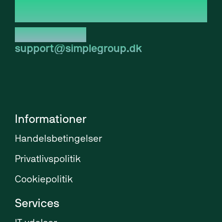
4600 Køge
CVR: 44044838
Tlf. 70 20 10 82
support@simplegroup.dk
Informationer
Handelsbetingelser
Privatlivspolitik
Cookiepolitik
Services