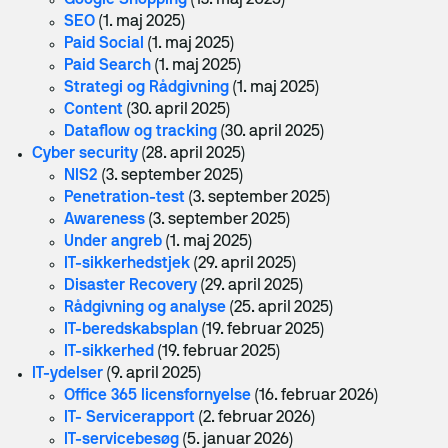
Google Shopping
(13. maj 2025)
SEO
(1. maj 2025)
Hjemmeside
Paid Social
(1. maj 2025)
Paid Search
(1. maj 2025)
Webshops
Strategi og Rådgivning
(1. maj 2025)
Drift, hosting og support
Content
(30. april 2025)
Dataflow og tracking
(30. april 2025)
Foranalyse
Cyber security
(28. april 2025)
NIS2
(3. september 2025)
CRO og UX
Penetration-test
(3. september 2025)
Awareness
(3. september 2025)
Integrationer
Under angreb
(1. maj 2025)
IT-sikkerhedstjek
(29. april 2025)
Marketing
Disaster Recovery
(29. april 2025)
Rådgivning og analyse
(25. april 2025)
IT-bered­skabs­plan
(19. februar 2025)
Strategi og rådgivning
IT-sikkerhed
(19. februar 2025)
Paid Search
IT-ydelser
(9. april 2025)
Office 365 licensfornyelse
(16. februar 2026)
Paid Social
IT- Servicerapport
(2. februar 2026)
IT-servicebesøg
(5. januar 2026)