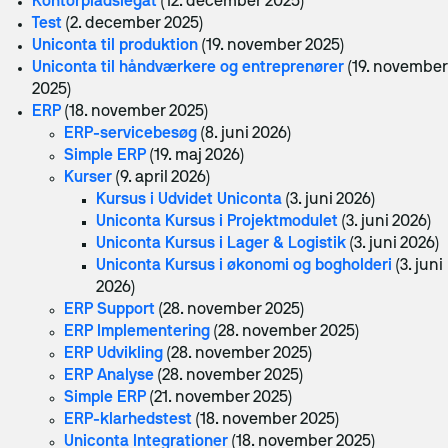
Kontorpladslegat
(12. december 2025)
Videoovervågning
Test
(2. december 2025)
Karriere
Uniconta til produktion
(19. november 2025)
IT-infrastruk­tur
Case
Uniconta til håndværkere og entreprenører
(19. november
2025)
ERP
(18. november 2025)
Datacenter og hosting
ERP-servicebesøg
(8. juni 2026)
Nyhed
Simple ERP
(19. maj 2026)
Cloud­-løsning­er
Kurser
(9. april 2026)
Netværksløsninger
Kursus i Udvidet Uniconta
(3. juni 2026)
Uniconta Kursus i Projektmodulet
(3. juni 2026)
Fiberløsninger
Uniconta Kursus i Lager & Logistik
(3. juni 2026)
Applus Bilsyn
Uniconta Kursus i økonomi og bogholderi
(3. juni
Application Management
2026)
ERP Support
(28. november 2025)
Micro­soft 365
ERP Implementering
(28. november 2025)
SharePoint
Case
ERP Udvikling
(28. november 2025)
ERP Analyse
(28. november 2025)
Azure
Simple ERP
(21. november 2025)
ERP-klarhedstest
(18. november 2025)
Cyber security
IT-outsourcing eller intern IT-afdeling?
Uniconta Integrationer
(18. november 2025)