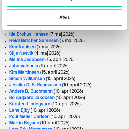
Amalie Kirse Jacobsen
(28. maj 2026)
Christian Luffe Nagel
(28. maj 2026)
Ditte Rønn
(28. maj 2026)
Afvis
Martin Dahlem
(7. maj 2026)
Tea Bikic
(7. maj 2026)
Ida Brohus Hansen
(7. maj 2026)
Heidi Bøtcher Sørensen
(7. maj 2026)
Kim Traulsen
(7. maj 2026)
Silje Nesvik
(4. maj 2026)
Melina Jacobsen
(15. april 2026)
John Valencia
(15. april 2026)
Kim Martinsen
(15. april 2026)
Simon Willumsen
(15. april 2026)
Jessika D. B. Rasmussen
(10. april 2026)
Anders B. Buchmann
(10. april 2026)
Bo Aagaard Jakobsen
(10. april 2026)
Karsten Lindegaard
(10. april 2026)
Lene Ejby
(10. april 2026)
Poul Møller Carlsen
(10. april 2026)
Martin Boysen
(10. april 2026)