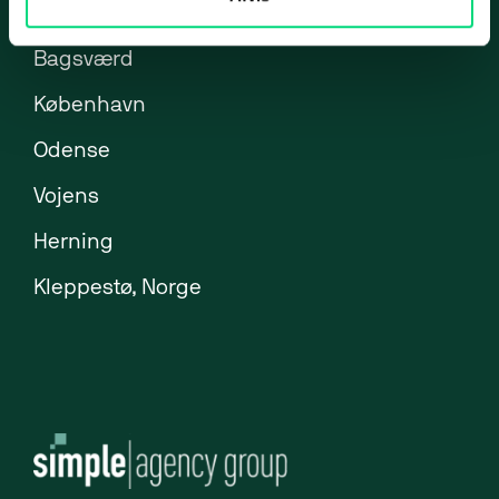
Brøndby
ERP-klarhedstest
Bagsværd
ERP Analyse
København
ERP Implementering
Odense
ERP Udvikling
Vojens
ERP Support
Uniconta
Herning
Uniconta Integrationer
Kleppestø, Norge
Migrering til Uniconta
Web
Webbureau
Webudvikling