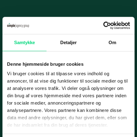
Videoovervågning
Karriere
IT-infrastruk­tur
Case
Informationer
Datacenter og hosting
Samtykke
Detaljer
Om
Nyhed
Handelsbetingelser
Cloud­-løsning­er
Privatlivspolitik
Netværksløsninger
Denne hjemmeside bruger cookies
Cookiepolitik
Fiberløsninger
Vi bruger cookies til at tilpasse vores indhold og
Applus Bilsyn
annoncer, til at vise dig funktioner til sociale medier og til
Application Management
Services
at analysere vores trafik. Vi deler også oplysninger om
din brug af vores hjemmeside med vores partnere inden
Micro­soft 365
IT-ydelser
for sociale medier, annonceringspartnere og
SharePoint
Case
analysepartnere. Vores partnere kan kombinere disse
ERP
data med andre oplysninger, du har givet dem, eller som
Azure
Marketing
de har indsamlet fra din brug af deres tjenester.
Cyber security
IT-outsourcing eller intern IT-afdeling?
Web