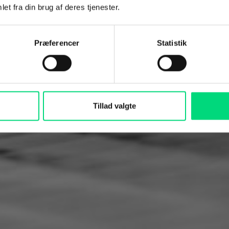
et fra din brug af deres tjenester.
ens
r
Præferencer
Statistik
 ét datasæt, ét overblik og én platform, 
jl og bedre styring af økonomien.
Tillad valgte