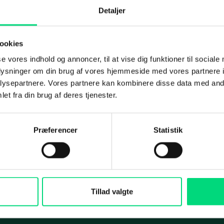
Detaljer
ation Management
IT-sikkerhedstjek
oft 365
Penetration-test
ookies
Om os
int
Under angreb
IT-outsourcing eller in
se vores indhold og annoncer, til at vise dig funktioner til sociale
oplysninger om din brug af vores hjemmeside med vores partnere i
afdeling? Sådan vælg
Disaster Recovery
Koncernen
ysepartnere. Vores partnere kan kombinere disse data med andr
rigtigt
et fra din brug af deres tjenester.
Koncernrapport 2025
ing
Maritime Services
Selskaberne
Præferencer
Statistik
Medarbejdere
i og rådgivning
Satellit-tv og internet
Services
Aktuelt
arch
Connectivity
Presse
cial
Maritim IT-infrastruktur
Tillad valgte
ds
Satellitkommunikation