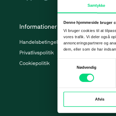
Samtykke
Backup
Presse
Applic
Videoovervågning
Karriere
Micro­s
Denne hjemmeside bruger c
Informationer
Services
SharePo
Vi bruger cookies til at tilpas
vores trafik. Vi deler også 
Azure
Handelsbetingelser
IT-ydelser
annonceringspartnere og anal
dem, eller som de har indsaml
Privatlivspolitik
ERP
Web
Market
Samtykkevalg
Cookiepolitik
Marketing
Nødvendig
Web
Webbureau
Strateg
Maritime 
Webudvikling
Paid Se
Hjemmeside
Paid So
Afvis
Webshops
Meta A