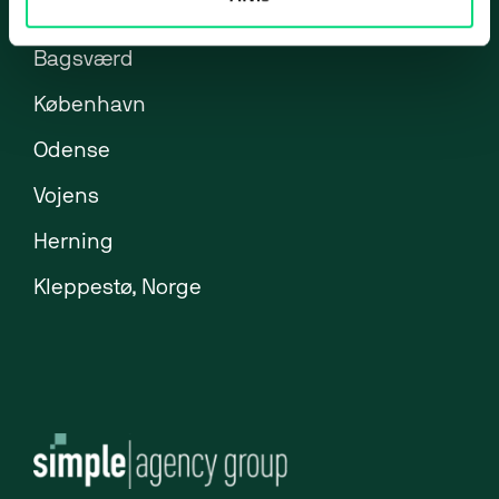
Brøndby
ERP-klarhedstest
Bagsværd
ERP Analyse
København
ERP Implementering
Odense
ERP Udvikling
Vojens
ERP Support
Uniconta
Herning
Uniconta Integrationer
Kleppestø, Norge
Migrering til Uniconta
Web
Webbureau
Webudvikling