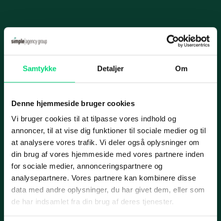
Videoovervågning
Karriere
IT-infrastruk­tur
Case
Informationer
Datacenter og hosting
Samtykke
Detaljer
Om
Nyhed
Handelsbetingelser
Cloud­-løsning­er
Privatlivspolitik
Netværksløsninger
Denne hjemmeside bruger cookies
Cookiepolitik
Fiberløsninger
Vi bruger cookies til at tilpasse vores indhold og
Applus Bilsyn
annoncer, til at vise dig funktioner til sociale medier og til
Application Management
Services
at analysere vores trafik. Vi deler også oplysninger om
din brug af vores hjemmeside med vores partnere inden
Micro­soft 365
IT-ydelser
for sociale medier, annonceringspartnere og
SharePoint
Case
analysepartnere. Vores partnere kan kombinere disse
ERP
data med andre oplysninger, du har givet dem, eller som
Azure
Marketing
de har indsamlet fra din brug af deres tjenester.
Cyber security
IT-outsourcing eller intern IT-afdeling?
Web