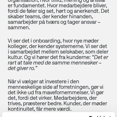
organisation, hvor tillid, mening og ansvar
er fundamentet. Hvor medarbejdere bliver,
ERP-klarhedstest
fordi de føler sig set, hørt og anerkendt. Det
ERP Analyse
skaber teams, der kender hinanden,
samarbejder på tværs og tager ansvar –
ERP Implementering
sammen.
ERP Udvikling
Vi ser det i onboarding, hvor nye møder
kolleger, der kender systemerne. Vi ser det
ERP Support
i samarbejdet mellem selskaber, som deler
Uniconta
kultur. Og vi hører det fra kunderne:
“Det er
rart at tale med de samme mennesker –
Uniconta Integrationer
det giver ro.”
Migrering til Uniconta
Når vi vælger at investere i den
menneskelige side af forretningen, gør vi
Web
det ikke ud fra mavefornemmelser. Vi gør
det, fordi det virker. Medarbejdere, der
trives, præsterer bedre. Kunder, der møder
Webbureau
kontinuitet, får mere værdi.
Webudvikling