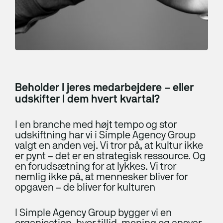
Sådan vælger du rigtigt
Rådgivning og analyse
Nyhed
Herning Pengeskabsfabrik
Awareness
IT-bered­skabs­plan
NIS2
Beholder I jeres medarbejdere – eller
udskifter I dem hvert kvartal?
IT-sikkerhedstjek
Penetration-test
I en branche med højt tempo og stor
udskiftning har vi i Simple Agency Group
Under angreb
valgt en anden vej. Vi tror på, at kultur ikke
er pynt – det er en strategisk ressource. Og
Disaster Recovery
en forudsætning for at lykkes. Vi tror
Ny EU-lov fra 19. juni 2026: Krav om digital
nemlig ikke på, at mennesker bliver for
ERP
opgaven – de bliver for kulturen
fortrydelsesfunktion på webshops
I Simple Agency Group bygger vi en
Kurser