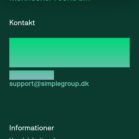
Maritim IT
Kontakt
Simple Agency Group A/S
Galoche Allé 1
4600 Køge
CVR: 44044838
Tlf. 70 20 10 82
support@simplegroup.dk
Informationer