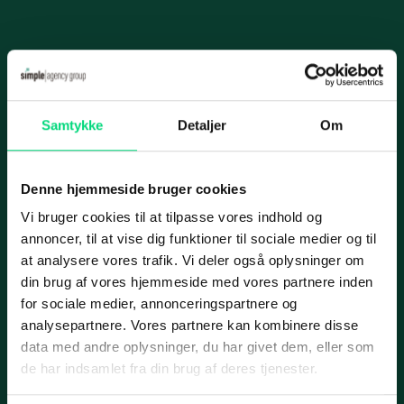
Videoovervågning
Karriere
IT-infrastruk­tur
Case
Informationer
Datacenter og hosting
Samtykke
Detaljer
Om
Nyhed
Handelsbetingelser
Cloud­-løsning­er
Privatlivspolitik
Netværksløsninger
Denne hjemmeside bruger cookies
Cookiepolitik
Fiberløsninger
Vi bruger cookies til at tilpasse vores indhold og
Applus Bilsyn
annoncer, til at vise dig funktioner til sociale medier og til
Application Management
Services
at analysere vores trafik. Vi deler også oplysninger om
din brug af vores hjemmeside med vores partnere inden
Micro­soft 365
IT-ydelser
for sociale medier, annonceringspartnere og
SharePoint
Case
analysepartnere. Vores partnere kan kombinere disse
ERP
data med andre oplysninger, du har givet dem, eller som
Azure
Marketing
de har indsamlet fra din brug af deres tjenester.
Cyber security
IT-outsourcing eller intern IT-afdeling?
Web