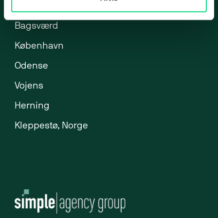
Brøndby
ERP-klarhedstest
Bagsværd
ERP Analyse
København
ERP Implementering
Odense
ERP Udvikling
Vojens
ERP Support
Uniconta
Herning
Uniconta Integrationer
Kleppestø, Norge
Migrering til Uniconta
Web
Webbureau
Webudvikling