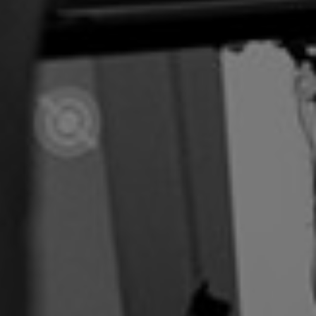
Hjemmeside
Webshops
Drift, hosting og support
Foranalyse
CRO og UX
Integrationer
Marketing
Strategi og rådgivning
Paid Search
Paid Social