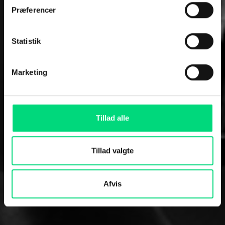
Præferencer
En stærk digital tilstedeværelse
kræver en klar plan. Hos Simple
Statistik
Agency Group skaber vi content-
strategier, der får din virksomhed til
Marketing
at blive genkendt og husket for det
rigtige.
Tillad alle
Tillad valgte
Afvis