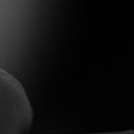
ERP-klarhedstest
ERP Analyse
ERP Implementering
ERP Udvikling
ERP Support
Uniconta
Uniconta Integrationer
Migrering til Uniconta
Web
Webbureau
Webudvikling