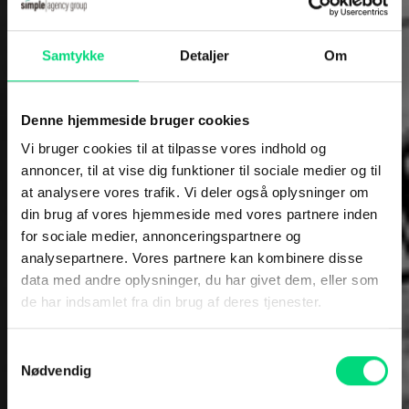
Maritim IT
Samtykke
Detaljer
Om
Denne hjemmeside bruger cookies
Vi bruger cookies til at tilpasse vores indhold og
annoncer, til at vise dig funktioner til sociale medier og til
at analysere vores trafik. Vi deler også oplysninger om
din brug af vores hjemmeside med vores partnere inden
for sociale medier, annonceringspartnere og
analysepartnere. Vores partnere kan kombinere disse
data med andre oplysninger, du har givet dem, eller som
Content-strategi
de har indsamlet fra din brug af deres tjenester.
Få en plan, der
Samtykkevalg
Nødvendig
virker