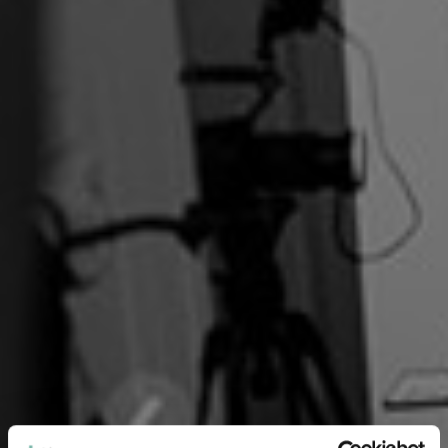
Meta Ads
Content
SEO
Branding
Server-side tracking
Maritime Services
Satellit-tv og internet
Connectivity
Maritim IT-infrastruktur
Satellitkommunikation
Starlink Maritime