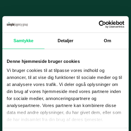
Videoovervågning
Karriere
IT-infrastruk­tur
Case
Informationer
Datacenter og hosting
Samtykke
Detaljer
Om
Nyhed
Handelsbetingelser
Cloud­-løsning­er
Privatlivspolitik
Netværksløsninger
Denne hjemmeside bruger cookies
Cookiepolitik
Fiberløsninger
Vi bruger cookies til at tilpasse vores indhold og
Applus Bilsyn
annoncer, til at vise dig funktioner til sociale medier og til
Application Management
Services
at analysere vores trafik. Vi deler også oplysninger om
din brug af vores hjemmeside med vores partnere inden
Micro­soft 365
IT-ydelser
for sociale medier, annonceringspartnere og
SharePoint
Case
analysepartnere. Vores partnere kan kombinere disse
ERP
data med andre oplysninger, du har givet dem, eller som
Azure
Marketing
de har indsamlet fra din brug af deres tjenester.
Cyber security
IT-outsourcing eller intern IT-afdeling?
Web