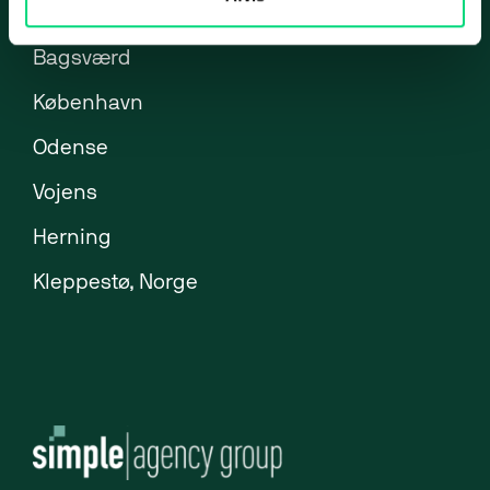
Brøndby
ERP-klarhedstest
Bagsværd
ERP Analyse
København
ERP Implementering
Odense
ERP Udvikling
Vojens
ERP Support
Uniconta
Herning
Uniconta Integrationer
Kleppestø, Norge
Migrering til Uniconta
Web
Webbureau
Webudvikling