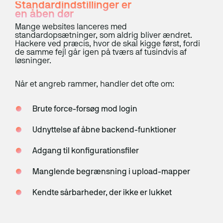
Standardindstillinger er
ERP-klarhedstest
en åben dør
Mange websites lanceres med
ERP Analyse
standardopsætninger, som aldrig bliver ændret.
Hackere ved præcis, hvor de skal kigge først, fordi
ERP Implementering
de samme fejl går igen på tværs af tusindvis af
løsninger.
ERP Udvikling
Når et angreb rammer, handler det ofte om:
ERP Support
Uniconta
Brute force-forsøg mod login
Uniconta Integrationer
Udnyttelse af åbne backend-funktioner
Migrering til Uniconta
Adgang til konfigurationsfiler
Web
Manglende begrænsning i upload-mapper
Kendte sårbarheder, der ikke er lukket
Webbureau
Webudvikling