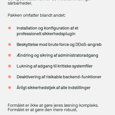
Meta Ads
sårbarheder.
Content
Pakken omfatter blandt andet:
SEO
Installation og konfiguration af et
Branding
professionelt sikkerhedsplugin
Server-side tracking
Beskyttelse mod brute force og DDoS-angreb
Maritime Services
Ændring og sikring af administratoradgang
Lukning af adgang til kritiske systemfiler
Satellit-tv og internet
Deaktivering af risikable backend-funktioner
Connectivity
Maritim IT-infrastruktur
Årligt sikkerhedstjek af alle indstillinger
Satellitkommunikation
Formålet er ikke at gøre jeres løsning kompleks.
Starlink Maritime
Formålet er at gøre den mere robust.