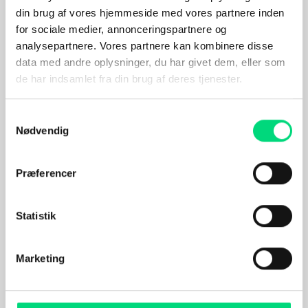
strategi.
din brug af vores hjemmeside med vores partnere inden
Det kan begynde med at lukke de mest åbenlyse
angrebsflader.
for sociale medier, annonceringspartnere og
analysepartnere. Vores partnere kan kombinere disse
Vil I vide, om jeres website har de klassiske
data med andre oplysninger, du har givet dem, eller som
sårbarheder?
de har indsamlet fra din brug af deres tjenester.
Så tag en uforpligtende dialog med os.
Samtykkevalg
Digital robusthed starter med de rigtige
grundindstillinger.
Nødvendig
Præferencer
Statistik
Kontakt os her
Marketing
– vi svarer personligt