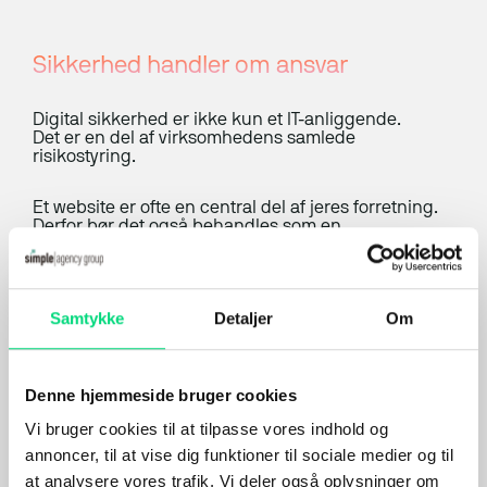
Maritim IT
Sikkerhed handler om ansvar
Digital sikkerhed er ikke kun et IT-anliggende.
Det er en del af virksomhedens samlede
risikostyring.
Et website er ofte en central del af jeres forretning.
Derfor bør det også behandles som en
forretningskritisk platform.
Spørgsmålet er ikke, om nogen forsøger at teste
jeres løsning.
Samtykke
Detaljer
Om
Spørgsmålet er, hvor let det er at lykkes.
Denne hjemmeside bruger cookies
Start med de oplagte huller
Vi bruger cookies til at tilpasse vores indhold og
annoncer, til at vise dig funktioner til sociale medier og til
Sikkerhedsarbejde behøver ikke starte med en stor
at analysere vores trafik. Vi deler også oplysninger om