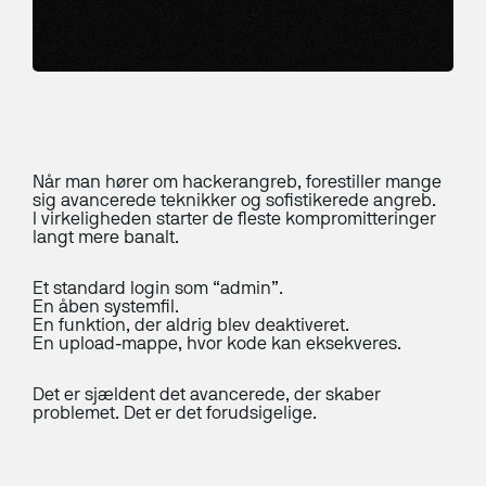
Sådan vælger du rigtigt
Rådgivning og analyse
Nyhed
Herning Pengeskabsfabrik
Awareness
IT-bered­skabs­plan
NIS2
Når man hører om hackerangreb, forestiller mange
sig avancerede teknikker og sofistikerede angreb.
I virkeligheden starter de fleste kompromitteringer
IT-sikkerhedstjek
langt mere banalt.
Penetration-test
Et standard login som “admin”.
En åben systemfil.
Under angreb
En funktion, der aldrig blev deaktiveret.
En upload-mappe, hvor kode kan eksekveres.
Disaster Recovery
Ny EU-lov fra 19. juni 2026: Krav om digital
ERP
Det er sjældent det avancerede, der skaber
fortrydelsesfunktion på webshops
problemet. Det er det forudsigelige.
Kurser