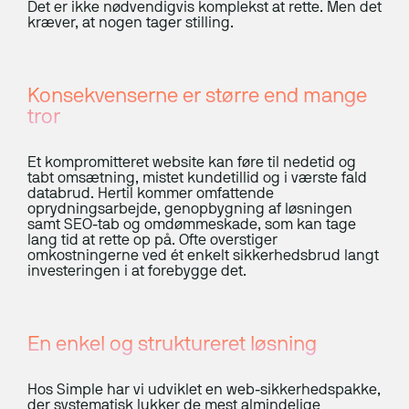
Det er ikke nødvendigvis komplekst at rette. Men det
kræver, at nogen tager stilling.
Hjemmeside
Webshops
Konsekvenserne er større end mange
Drift, hosting og support
tror
Foranalyse
Et kompromitteret website kan føre til nedetid og
CRO og UX
tabt omsætning, mistet kundetillid og i værste fald
databrud. Hertil kommer omfattende
Integrationer
oprydningsarbejde, genopbygning af løsningen
samt SEO-tab og omdømmeskade, som kan tage
lang tid at rette op på. Ofte overstiger
Marketing
omkostningerne ved ét enkelt sikkerhedsbrud langt
investeringen i at forebygge det.
Strategi og rådgivning
Paid Search
En enkel og struktureret løsning
Paid Social
Hos Simple har vi udviklet en web-sikkerhedspakke,
der systematisk lukker de mest almindelige