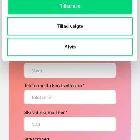
Din besked læses af et
Tillad alle
rigtigt menneske, der ved
noget om IT og digitale
Tillad valgte
løsninger og du får hurtigt
svar.
Afvis
Skriv dit navn
Telefonnr, du kan træffes på *
Skriv din e-mail her *
Virksomhed