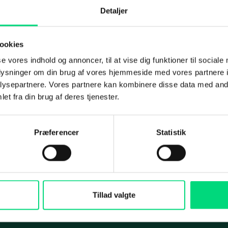
Detaljer
ation Management
IT-sikkerhedstjek
oft 365
Penetration-test
ookies
Om os
int
Under angreb
IT-outsourcing eller in
se vores indhold og annoncer, til at vise dig funktioner til sociale
oplysninger om din brug af vores hjemmeside med vores partnere i
afdeling? Sådan vælg
Disaster Recovery
Koncernen
ysepartnere. Vores partnere kan kombinere disse data med andr
rigtigt
et fra din brug af deres tjenester.
Koncernrapport 2025
ing
Maritime Services
Selskaberne
Præferencer
Statistik
Medarbejdere
i og rådgivning
Satellit-tv og internet
Services
Aktuelt
arch
Connectivity
Presse
cial
Maritim IT-infrastruktur
Tillad valgte
ds
Satellitkommunikation