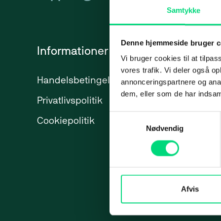
Samtykke
Backup
Presse
Applic
Videoovervågning
Karriere
Micro­s
Denne hjemmeside bruger c
Informationer
Services
SharePo
Vi bruger cookies til at tilpas
vores trafik. Vi deler også 
Azure
Handelsbetingelser
IT-ydelser
annonceringspartnere og anal
dem, eller som de har indsaml
Privatlivspolitik
ERP
Web
Market
Samtykkevalg
Cookiepolitik
Marketing
Nødvendig
Web
Webbureau
Strateg
Maritime 
Webudvikling
Paid Se
Hjemmeside
Paid So
Afvis
Webshops
Meta A