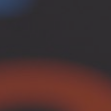
t
Starlink Maritime
Maritim IT
ng
side tracking