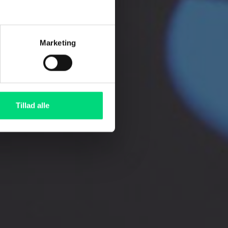
m de finder
Marketing
at være lige
Tillad alle