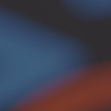
Drift, hosting og support
Conten
Foranalyse
SEO
CRO og UX
Brandi
Integrationer
Server-