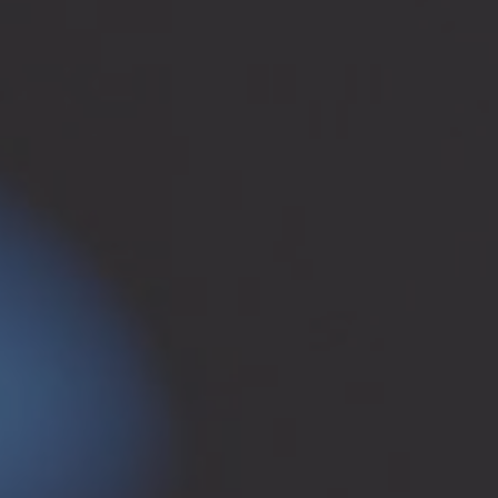
ation Management
IT-sikkerhedstjek
oft 365
Penetration-test
int
Under angreb
IT-outsourcing eller in
afdeling? Sådan vælg
Disaster Recovery
rigtigt
ing
Maritime Services
i og rådgivning
Satellit-tv og internet
arch
Connectivity
cial
Maritim IT-infrastruktur
ds
Satellitkommunikation