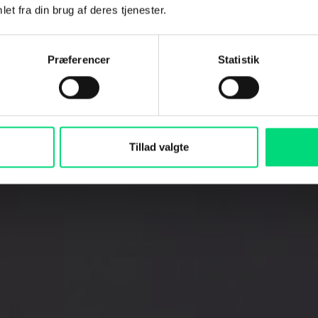
et fra din brug af deres tjenester.
 dine produkter – spørgsmålet er bare, o
Præferencer
Statistik
per vi dig med at bruge Google Ads til 
pørger det.
Tillad valgte