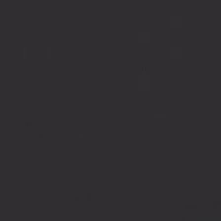
ERP Udvikling
ERP Support
Uniconta
tern IT-
Ny EU-lov fra 19. juni 2026: Krav
er du
om digital fortrydelsesfunktion
Uniconta Integrationer
på webshops
Migrering til Uniconta