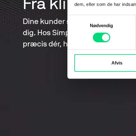
Fra kliks til køb
dem, eller som de har indsaml
Samtykkevalg
Dine kunder søger allerede efter
Nødvendig
dig. Hos Simple Agency Group hjæl
præcis dér, hvor kunderne efters
Afvis