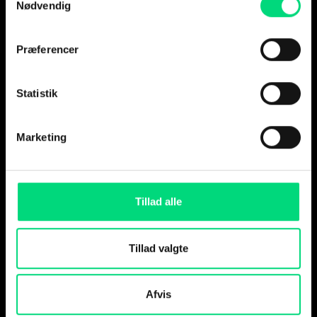
Nødvendig
Group
Præferencer
I-strategi har gennem årene hjulpet
virksomheder med at skabe digitale
Statistik
løsninger, der virker – med fokus på
strategi, udvikling og resultater. Nu
Marketing
er vi blevet en del af Simple Agency
Group, hvor vi fortsætter arbejdet
side om side med et større hold af
Tillad alle
kreative og digitale specialister.
Tillad valgte
Afvis