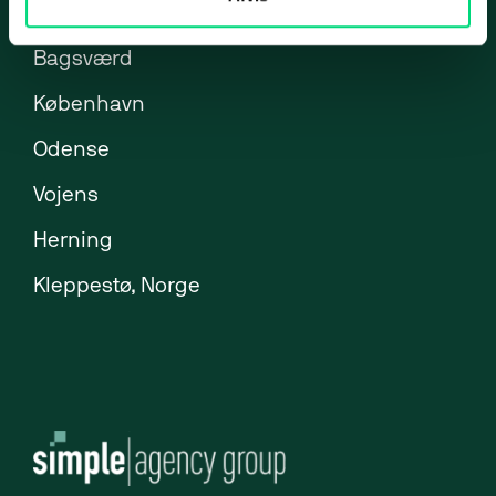
Brøndby
ERP-klarhedstest
Bagsværd
ERP Analyse
København
ERP Implementering
Odense
ERP Udvikling
Vojens
ERP Support
Uniconta
Herning
Uniconta Integrationer
Kleppestø, Norge
Migrering til Uniconta
Web
Webbureau
Webudvikling