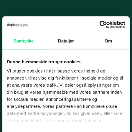
Videoovervågning
Karriere
IT-infrastruk­tur
Case
Informationer
Datacenter og hosting
Samtykke
Detaljer
Om
Nyhed
Handelsbetingelser
Cloud­-løsning­er
Privatlivspolitik
Netværksløsninger
Denne hjemmeside bruger cookies
Cookiepolitik
Fiberløsninger
Vi bruger cookies til at tilpasse vores indhold og
Applus Bilsyn
annoncer, til at vise dig funktioner til sociale medier og til
Application Management
Services
at analysere vores trafik. Vi deler også oplysninger om
din brug af vores hjemmeside med vores partnere inden
Micro­soft 365
IT-ydelser
for sociale medier, annonceringspartnere og
SharePoint
Case
analysepartnere. Vores partnere kan kombinere disse
ERP
data med andre oplysninger, du har givet dem, eller som
Azure
Marketing
de har indsamlet fra din brug af deres tjenester.
Cyber security
IT-outsourcing eller intern IT-afdeling?
Web