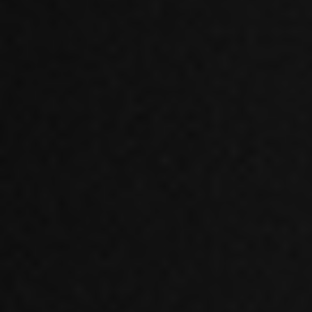
ERP-klarhedstest
ERP Analyse
ERP Implementering
ERP Udvikling
ERP Support
Uniconta
Uniconta Integrationer
Migrering til Uniconta
Web
Webbureau
Webudvikling