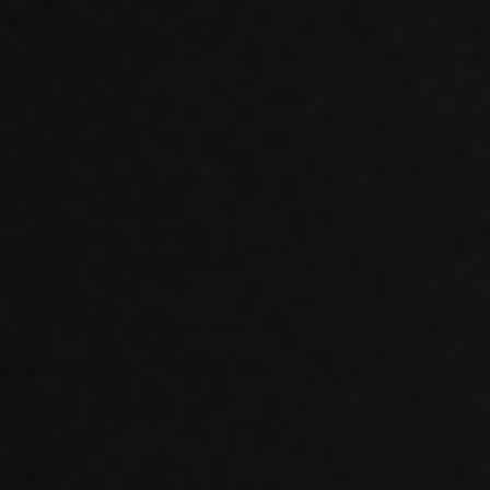
Hjemmeside
Webshops
Drift, hosting og support
Foranalyse
CRO og UX
Integrationer
Marketing
Strategi og rådgivning
Paid Search
Paid Social