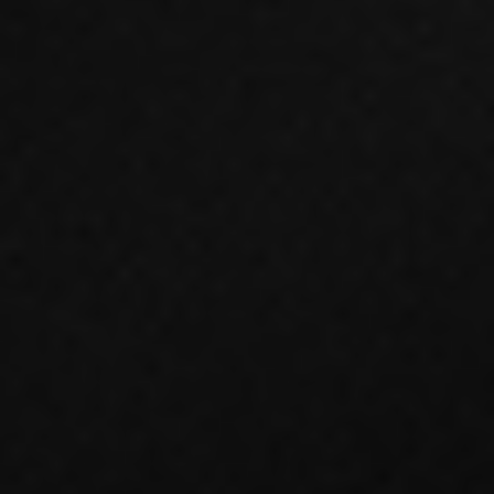
Meta Ads
Content
SEO
Branding
Server-side tracking
Maritime Services
Satellit-tv og internet
Connectivity
Maritim IT-infrastruktur
Satellitkommunikation
Starlink Maritime