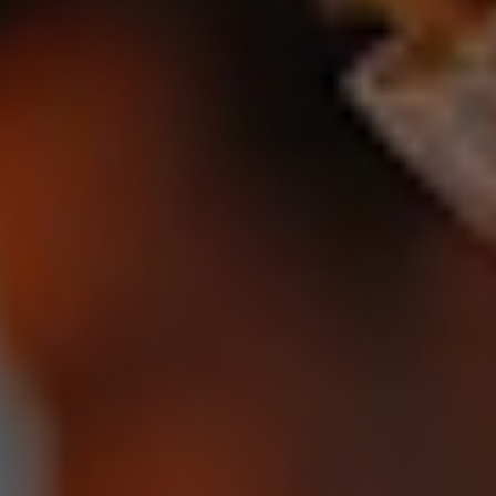
ERP-klarhedstest
ERP Analyse
ERP Implementering
ERP Udvikling
ERP Support
Uniconta
Uniconta Integrationer
Migrering til Uniconta
Web
Webbureau
Webudvikling