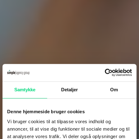
Meta Ads
Content
SEO
Branding
Server-side tracking
Maritime Services
Satellit-tv og internet
Samtykke
Detaljer
Om
Connectivity
Maritim IT-infrastruktur
Denne hjemmeside bruger cookies
Satellitkommunikation
Vi bruger cookies til at tilpasse vores indhold og
annoncer, til at vise dig funktioner til sociale medier og til
Starlink Maritime
at analysere vores trafik. Vi deler også oplysninger om