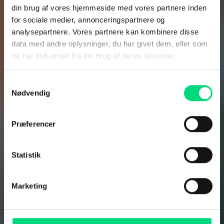
Maritim IT
din brug af vores hjemmeside med vores partnere inden
for sociale medier, annonceringspartnere og
analysepartnere. Vores partnere kan kombinere disse
data med andre oplysninger, du har givet dem, eller som
Industri
de har indsamlet fra din brug af deres tjenester.
Pharma
Samtykkevalg
Nødvendig
Vi kombinerer teknisk ekspertise
med dyb faglig forståelse og skaber
Præferencer
skræddersyede platforme, der gør
det nemmere at arbejde effektivt,
Statistik
dokumentere korrekt og udvikle nye
behandlinger. Alt sammen med ét
Marketing
mål: At sætte mennesker først i en
kompleks og højt reguleret verden.