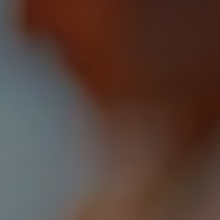
Hjemmeside
Webshops
Drift, hosting og support
Foranalyse
CRO og UX
Integrationer
Marketing
Strategi og rådgivning
Paid Search
Paid Social