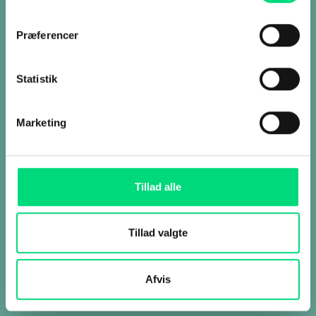
IT services. IT
Præferencer
infrastructure.
Statistik
Vi bygger fremtidens IT med
Marketing
mennesker i fokus.
Tillad alle
Tillad valgte
Afvis