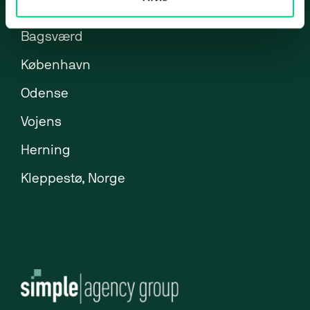
Brøndby
ERP-klarhedstest
Bagsværd
ERP Analyse
København
ERP Implementering
Odense
ERP Udvikling
Vojens
ERP Support
Uniconta
Herning
Uniconta Integrationer
Kleppestø, Norge
Migrering til Uniconta
Web
Webbureau
Webudvikling