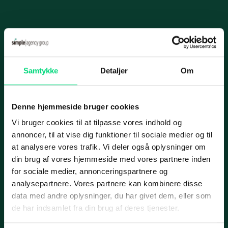
Videoovervågning
Karriere
IT-infrastruk­tur
Case
Informationer
Datacenter og hosting
Samtykke
Detaljer
Om
Nyhed
Handelsbetingelser
Cloud­-løsning­er
Privatlivspolitik
Netværksløsninger
Denne hjemmeside bruger cookies
Cookiepolitik
Fiberløsninger
Vi bruger cookies til at tilpasse vores indhold og
Applus Bilsyn
annoncer, til at vise dig funktioner til sociale medier og til
Application Management
Services
at analysere vores trafik. Vi deler også oplysninger om
din brug af vores hjemmeside med vores partnere inden
Micro­soft 365
IT-ydelser
for sociale medier, annonceringspartnere og
SharePoint
Case
analysepartnere. Vores partnere kan kombinere disse
ERP
data med andre oplysninger, du har givet dem, eller som
Azure
Marketing
de har indsamlet fra din brug af deres tjenester.
Cyber security
IT-outsourcing eller intern IT-afdeling?
Web