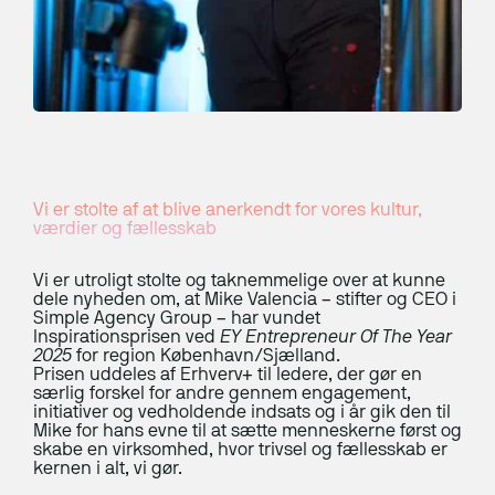
Sådan vælger du rigtigt
Rådgivning og analyse
Nyhed
Herning Pengeskabsfabrik
Awareness
IT-bered­skabs­plan
NIS2
Vi er stolte af at blive anerkendt for vores kultur,
IT-sikkerhedstjek
værdier og fællesskab
Penetration-test
Vi er utroligt stolte og taknemmelige over at kunne
dele nyheden om, at Mike Valencia – stifter og CEO i
Under angreb
Simple Agency Group – har vundet
Inspirationsprisen ved
EY Entrepreneur Of The Year
2025
Disaster Recovery
for region København/Sjælland.
Prisen uddeles af Erhverv+ til ledere, der gør en
Ny EU-lov fra 19. juni 2026: Krav om digital
særlig forskel for andre gennem engagement,
ERP
initiativer og vedholdende indsats og i år gik den til
fortrydelsesfunktion på webshops
Mike for hans evne til at sætte menneskerne først og
skabe en virksomhed, hvor trivsel og fællesskab er
kernen i alt, vi gør.
Kurser