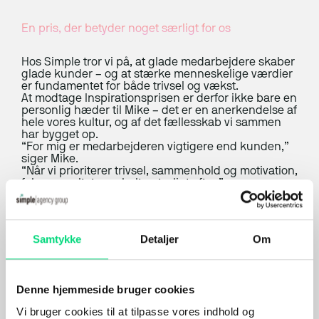
ERP-klarhedstest
En pris, der betyder noget særligt for os
ERP Analyse
Hos Simple tror vi på, at glade medarbejdere skaber
ERP Implementering
glade kunder – og at stærke menneskelige værdier
er fundamentet for både trivsel og vækst.
ERP Udvikling
At modtage Inspirationsprisen er derfor ikke bare en
personlig hæder til Mike – det er en anerkendelse af
hele vores kultur, og af det fællesskab vi sammen
ERP Support
har bygget op.
“For mig er medarbejderen vigtigere end kunden,”
Uniconta
siger Mike.
“Når vi prioriterer trivsel, sammenhold og motivation,
Uniconta Integrationer
følger resultaterne helt naturligt efter.”
Denne tilgang har skabt en arbejdsplads, hvor
mennesker trives og udvikler sig – og hvor vi på blot
Migrering til Uniconta
få år er vokset til en gruppe på 17 virksomheder og
omkring 150 medarbejdere.
Samtykke
Detaljer
Om
Web
En stor tak til alle, der har stemt og støttet
Webbureau
Denne hjemmeside bruger cookies
Det er læserne af Erhverv+, der afgør, hvem der
Vi bruger cookies til at tilpasse vores indhold og
vinder Inspirationsprisen, og Mike vandt med over to
Webudvikling