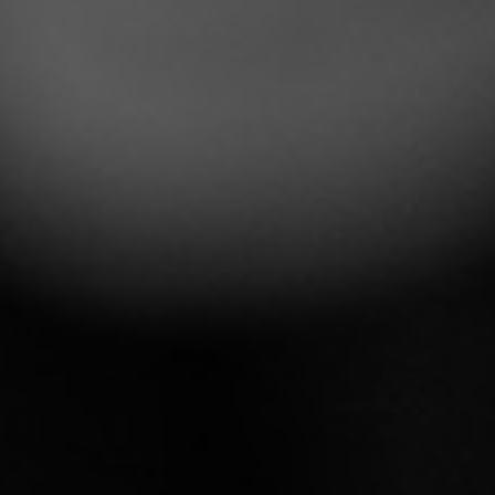
Drift, hosting og support
Conten
Foranalyse
SEO
CRO og UX
Brandi
Integrationer
Server-