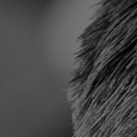
ation Management
IT-sikkerhedstjek
oft 365
Penetration-test
int
Under angreb
IT-outsourcing eller in
afdeling? Sådan vælg
Disaster Recovery
rigtigt
ing
Maritime Services
i og rådgivning
Satellit-tv og internet
arch
Connectivity
cial
Maritim IT-infrastruktur
ds
Satellitkommunikation