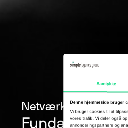
Samtykke
Denne hjemmeside bruger c
Netværksløsninger
Vi bruger cookies til at tilpas
vores trafik. Vi deler også 
Fundamentet for
annonceringspartnere og anal