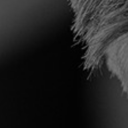
t
Starlink Maritime
Maritim IT
ng
side tracking