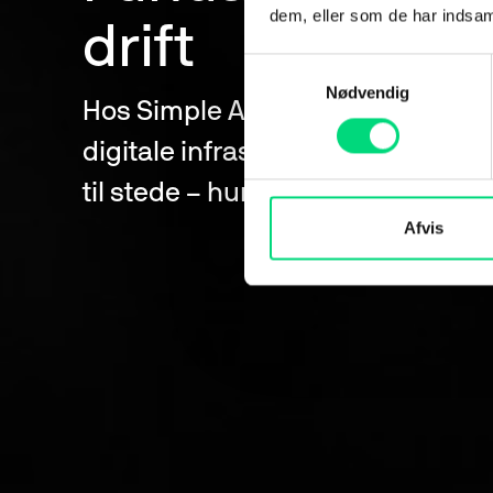
dem, eller som de har indsaml
drift
Samtykkevalg
Nødvendig
Hos Simple Agency Group leverer v
digitale infrastruktur til at funger
til stede – hurtig, stabil og sikker.
Afvis