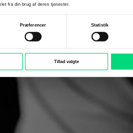
et fra din brug af deres tjenester.
Præferencer
Statistik
i driftssikre netværksløsninger, der får
e, som den skal. Vi sørger for, at forbinde
Tillad valgte