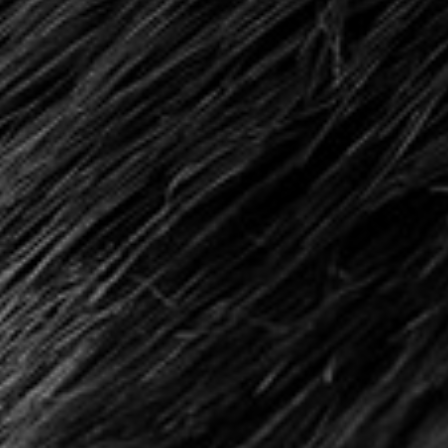
ERP Udvikling
ERP Support
Uniconta
tern IT-
Ny EU-lov fra 19. juni 2026: Krav
er du
om digital fortrydelsesfunktion
Uniconta Integrationer
på webshops
Migrering til Uniconta