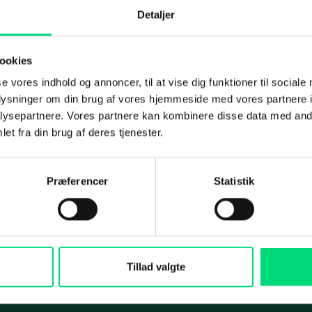
Detaljer
ation Management
IT-sikkerhedstjek
oft 365
Penetration-test
ookies
Om os
int
Under angreb
IT-outsourcing eller in
se vores indhold og annoncer, til at vise dig funktioner til sociale
oplysninger om din brug af vores hjemmeside med vores partnere i
afdeling? Sådan vælg
Disaster Recovery
Koncernen
ysepartnere. Vores partnere kan kombinere disse data med andr
rigtigt
et fra din brug af deres tjenester.
Koncernrapport 2025
ing
Maritime Services
Selskaberne
Præferencer
Statistik
Medarbejdere
i og rådgivning
Satellit-tv og internet
Services
Aktuelt
arch
Connectivity
Presse
cial
Maritim IT-infrastruktur
Tillad valgte
ds
Satellitkommunikation