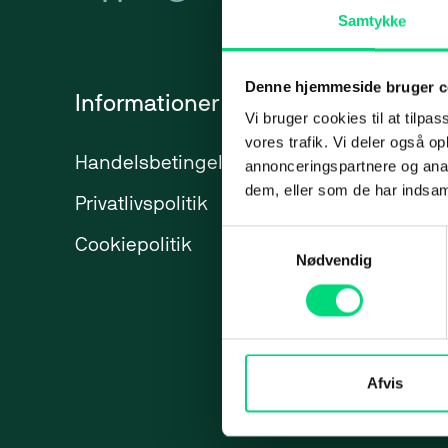
Samtykke
Backup
Presse
Applic
Videoovervågning
Karriere
Micro­s
Denne hjemmeside bruger c
Informationer
Services
SharePo
Vi bruger cookies til at tilpas
vores trafik. Vi deler også 
Azure
Handelsbetingelser
IT-ydelser
annonceringspartnere og anal
dem, eller som de har indsaml
Privatlivspolitik
ERP
Web
Market
Samtykkevalg
Cookiepolitik
Marketing
Nødvendig
Web
Webbureau
Strateg
Maritime 
Webudvikling
Paid Se
Hjemmeside
Paid So
Afvis
Webshops
Meta A