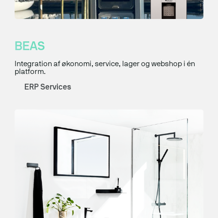
Meta Ads
Content
SEO
BEAS
Branding
Integration af økonomi, service, lager og webshop i én
platform.
Server-side tracking
ERP Services
Maritime Services
Satellit-tv og internet
Connectivity
Maritim IT-infrastruktur
Satellitkommunikation
Starlink Maritime