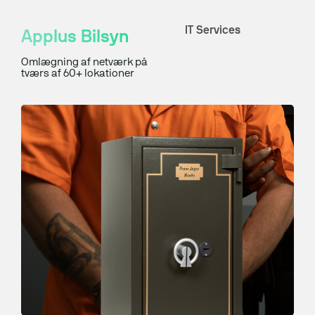
ERP-klarhedstest
IT Services
Applus Bilsyn
ERP Analyse
Omlægning af netværk på
ERP Implementering
tværs af 60+ lokationer
ERP Udvikling
ERP Support
Uniconta
Uniconta Integrationer
Migrering til Uniconta
Web
Webbureau
Webudvikling