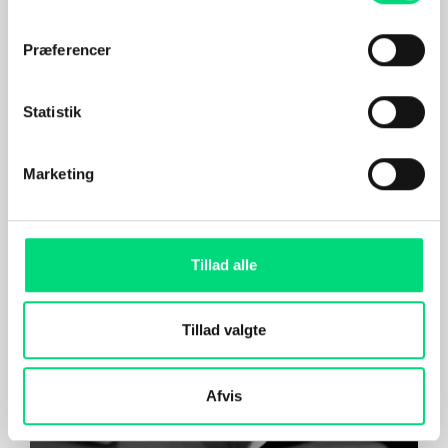
Digital Services
Centralforeningen
for Stampersonel
Præferencer
Et sikkert og brugervenligt
CMS til Danmarks største
Statistik
forsvarsforening
Marketing
Tillad alle
Tillad valgte
Afvis