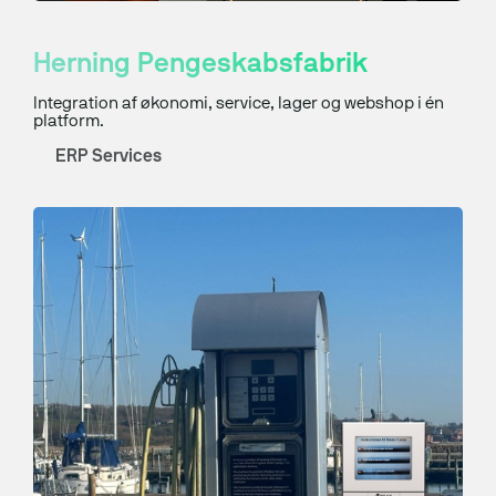
Hjemmeside
Herning Pengeskabsfabrik
Webshops
Integration af økonomi, service, lager og webshop i én
Drift, hosting og support
platform.
ERP Services
Foranalyse
CRO og UX
Integrationer
Marketing
Strategi og rådgivning
Paid Search
Paid Social