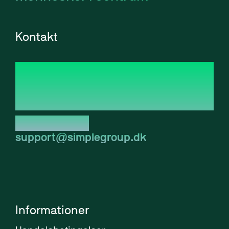
Kontakt
Simple Agency Group A/S
Galoche Allé 1
4600 Køge
CVR: 44044838
Tlf. 70 20 10 82
support@simplegroup.dk
Informationer