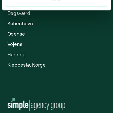
Brøndby
ERP-klarhedstest
Bagsværd
ERP Analyse
København
ERP Implementering
Odense
ERP Udvikling
Vojens
ERP Support
Uniconta
Herning
Uniconta Integrationer
Kleppestø, Norge
Migrering til Uniconta
Web
Webbureau
Webudvikling