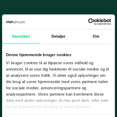
Videoovervågning
Karriere
IT-infrastruk­tur
Case
Informationer
Datacenter og hosting
Samtykke
Detaljer
Om
Nyhed
Handelsbetingelser
Cloud­-løsning­er
Privatlivspolitik
Netværksløsninger
Denne hjemmeside bruger cookies
Cookiepolitik
Fiberløsninger
Vi bruger cookies til at tilpasse vores indhold og
Applus Bilsyn
annoncer, til at vise dig funktioner til sociale medier og til
Application Management
Services
at analysere vores trafik. Vi deler også oplysninger om
din brug af vores hjemmeside med vores partnere inden
Micro­soft 365
IT-ydelser
for sociale medier, annonceringspartnere og
SharePoint
Case
analysepartnere. Vores partnere kan kombinere disse
ERP
data med andre oplysninger, du har givet dem, eller som
Azure
Marketing
de har indsamlet fra din brug af deres tjenester.
Cyber security
IT-outsourcing eller intern IT-afdeling?
Web