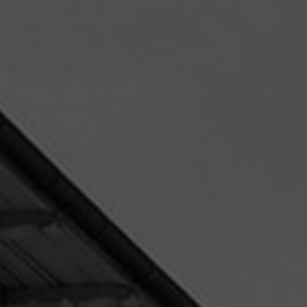
ERP Udvikling
ERP Support
Uniconta
tern IT-
Ny EU-lov fra 19. juni 2026: Krav
er du
om digital fortrydelsesfunktion
Uniconta Integrationer
på webshops
Migrering til Uniconta