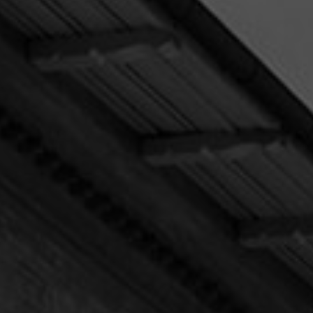
ation Management
IT-sikkerhedstjek
oft 365
Penetration-test
int
Under angreb
IT-outsourcing eller in
afdeling? Sådan vælg
Disaster Recovery
rigtigt
ing
Maritime Services
i og rådgivning
Satellit-tv og internet
arch
Connectivity
cial
Maritim IT-infrastruktur
ds
Satellitkommunikation