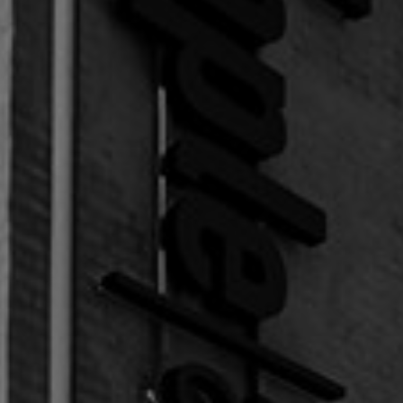
Drift, hosting og support
Conten
Foranalyse
SEO
CRO og UX
Brandi
Integrationer
Server-