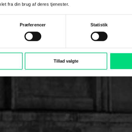
cebesøg for
et fra din brug af deres tjenester.
kunder
Præferencer
Statistik
erhed og kommende behov – uden omkostni
Tillad valgte