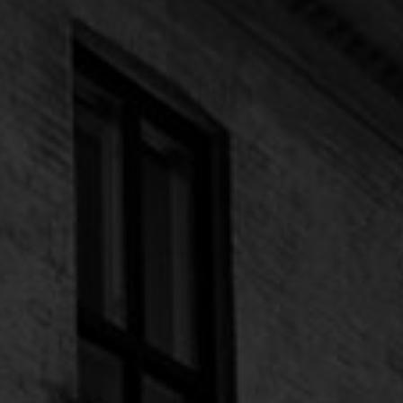
t
Starlink Maritime
Maritim IT
ng
side tracking