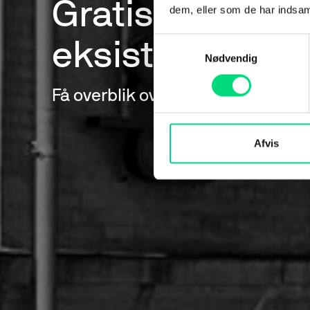
Gratis IT-servi
dem, eller som de har indsaml
Samtykkevalg
eksisterende 
Nødvendig
Få overblik over jeres IT, sikk
Afvis