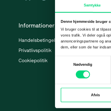
Samtykke
Backup
Presse
Applic
Videoovervågning
Karriere
Micro­s
Denne hjemmeside bruger c
Informationer
Services
SharePo
Vi bruger cookies til at tilpas
vores trafik. Vi deler også 
Azure
Handelsbetingelser
IT-ydelser
annonceringspartnere og anal
dem, eller som de har indsaml
Privatlivspolitik
ERP
Web
Market
Samtykkevalg
Cookiepolitik
Marketing
Nødvendig
Web
Webbureau
Strateg
Maritime 
Webudvikling
Paid Se
Hjemmeside
Paid So
Afvis
Webshops
Meta A