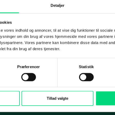
Detaljer
ation Management
IT-sikkerhedstjek
oft 365
Penetration-test
ookies
Om os
int
Under angreb
IT-outsourcing eller in
se vores indhold og annoncer, til at vise dig funktioner til sociale
oplysninger om din brug af vores hjemmeside med vores partnere i
afdeling? Sådan vælg
Disaster Recovery
Koncernen
ysepartnere. Vores partnere kan kombinere disse data med andr
rigtigt
et fra din brug af deres tjenester.
Koncernrapport 2025
ing
Maritime Services
Selskaberne
Præferencer
Statistik
Medarbejdere
i og rådgivning
Satellit-tv og internet
Services
Aktuelt
arch
Connectivity
Presse
cial
Maritim IT-infrastruktur
Tillad valgte
ds
Satellitkommunikation