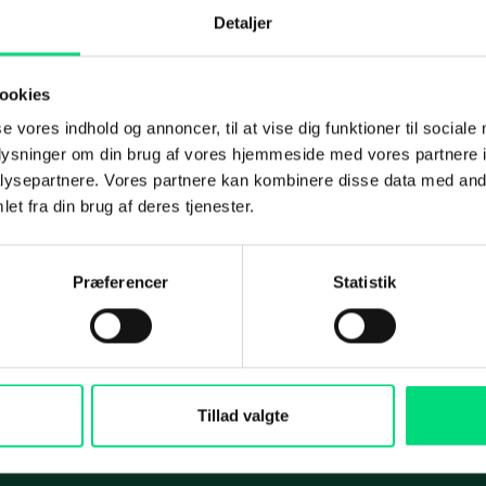
Detaljer
ation Management
IT-sikkerhedstjek
oft 365
Penetration-test
ookies
Om os
int
Under angreb
IT-outsourcing eller in
se vores indhold og annoncer, til at vise dig funktioner til sociale
oplysninger om din brug af vores hjemmeside med vores partnere i
afdeling? Sådan vælg
Disaster Recovery
Koncernen
ysepartnere. Vores partnere kan kombinere disse data med andr
rigtigt
et fra din brug af deres tjenester.
Koncernrapport 2025
ing
Maritime Services
Selskaberne
Præferencer
Statistik
Medarbejdere
i og rådgivning
Satellit-tv og internet
Services
Aktuelt
arch
Connectivity
Presse
cial
Maritim IT-infrastruktur
Tillad valgte
ds
Satellitkommunikation