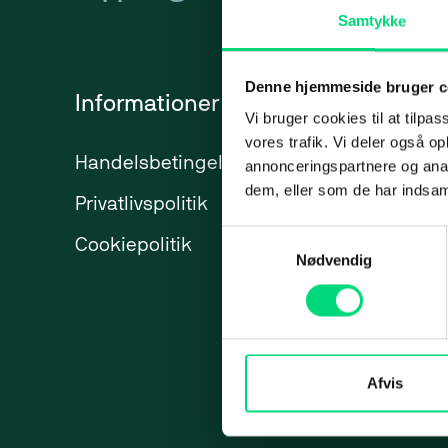
Samtykke
Backup
Presse
Applic
Videoovervågning
Karriere
Micro­s
Denne hjemmeside bruger c
Informationer
Services
SharePo
Vi bruger cookies til at tilpas
vores trafik. Vi deler også 
Azure
Handelsbetingelser
IT-ydelser
annonceringspartnere og anal
dem, eller som de har indsaml
Privatlivspolitik
ERP
Web
Market
Samtykkevalg
Cookiepolitik
Marketing
Nødvendig
Web
Webbureau
Strateg
Maritime 
Webudvikling
Paid Se
Hjemmeside
Paid So
Afvis
Webshops
Meta A