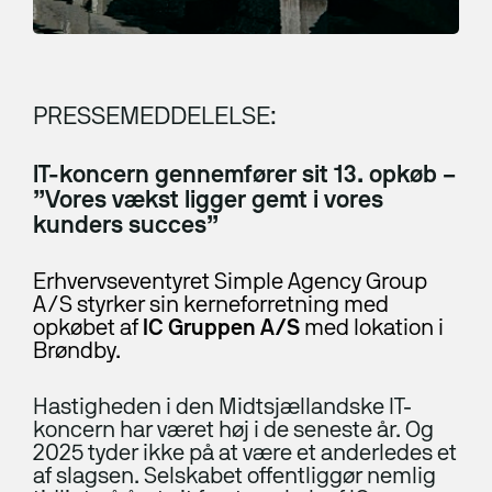
Sådan vælger du rigtigt
Rådgivning og analyse
Nyhed
Herning Pengeskabsfabrik
Awareness
PRESSEMEDDELELSE:
IT-bered­skabs­plan
IT-koncern gennemfører sit 13. opkøb –
NIS2
”Vores vækst ligger gemt i vores
kunders succes”
IT-sikkerhedstjek
Penetration-test
Erhvervseventyret Simple Agency Group
A/S styrker sin kerneforretning med
Under angreb
opkøbet af
IC Gruppen A/S
med lokation i
Brøndby.
Disaster Recovery
Ny EU-lov fra 19. juni 2026: Krav om digital
ERP
Hastigheden i den Midtsjællandske IT-
fortrydelsesfunktion på webshops
koncern har været høj i de seneste år. Og
2025 tyder ikke på at være et anderledes et
Kurser
af slagsen. Selskabet offentliggør nemlig