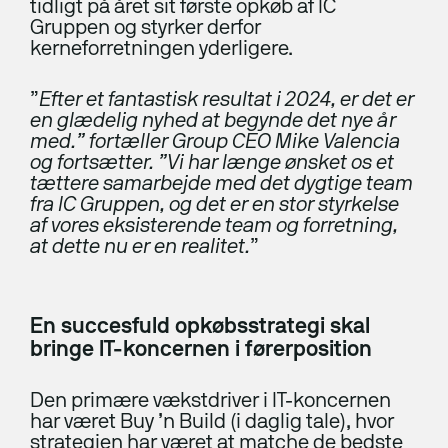
tidligt på året sit første opkøb af IC
ERP-klarhedstest
Gruppen og styrker derfor
kerneforretningen yderligere.
ERP Analyse
”
Efter et fantastisk resultat i 2024, er det er
ERP Implementering
en glædelig nyhed at begynde det nye år
ERP Udvikling
med.” fortæller Group CEO Mike Valencia
og fortsætter. ”Vi har længe ønsket os et
ERP Support
tættere samarbejde med det dygtige team
fra IC Gruppen, og det er en stor styrkelse
Uniconta
af vores eksisterende team og forretning,
at dette nu er en realitet.
”
Uniconta Integrationer
Migrering til Uniconta
En succesfuld opkøbsstrategi skal
Web
bringe IT-koncernen i førerposition
Den primære vækstdriver i IT-koncernen
Webbureau
har været Buy ’n Build (i daglig tale), hvor
Webudvikling
strategien har været at matche de bedste