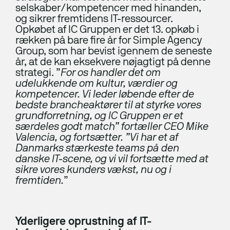
selskaber/kompetencer med hinanden,
Hjemmeside
og sikrer fremtidens IT-ressourcer.
Opkøbet af IC Gruppen er det 13. opkøb i
Webshops
rækken på bare fire år for Simple Agency
Group, som har bevist igennem de seneste
Drift, hosting og support
år, at de kan eksekvere nøjagtigt på denne
strategi. ”
For os handler det om
Foranalyse
udelukkende om kultur, værdier og
kompetencer. Vi leder løbende efter de
CRO og UX
bedste brancheaktører til at styrke vores
grundforretning, og IC Gruppen er et
Integrationer
særdeles godt match” fortæller CEO Mike
Valencia, og fortsætter. ”Vi har et af
Marketing
Danmarks stærkeste teams på den
danske IT-scene, og vi vil fortsætte med at
sikre vores kunders vækst, nu og i
Strategi og rådgivning
fremtiden.
”
Paid Search
Paid Social
Yderligere oprustning af IT-