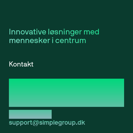
Innovative løsninger med
mennesker i centrum
Kontakt
Simple Agency Group A/S
Galoche Allé 1
4600 Køge
CVR: 44044838
Tlf. 70 20 10 82
support@simplegroup.dk