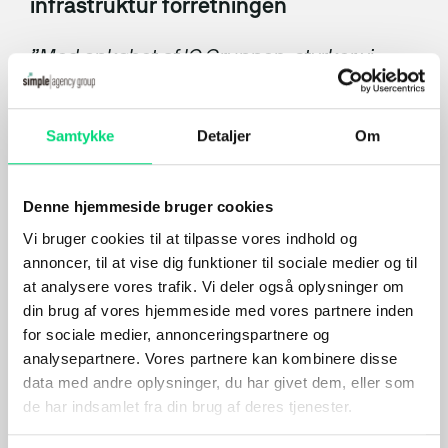
Meta Ads
infrastruktur forretningen
Content
”Med opkøbet af IC Gruppen, styrker vi
vores teams med nye dygtige IT-
SEO
konsulenter samt deres over 25 års
Branding
erfaring i IT-branchen. IC Gruppen har
Samtykke
Detaljer
Om
nemlig leveret specialister til bl.a. kritisk
Server-side tracking
infrastruktur og overvågning indenfor
medico, forsyningsselskaber m.v.” udtaler
Maritime Services
Group COO, Esben Wille Lunde.
Denne hjemmeside bruger cookies
Vi bruger cookies til at tilpasse vores indhold og
”
Vi har i de seneste år oplevet stor vækst i
annoncer, til at vise dig funktioner til sociale medier og til
Satellit-tv og internet
vores forretning, og ønsker fortsat at kunne
at analysere vores trafik. Vi deler også oplysninger om
følge med efterspørgslen. Vi er derfor
Connectivity
din brug af vores hjemmeside med vores partnere inden
meget glade for at have fået et endnu
stærkere hold i ryggen sammen med
for sociale medier, annonceringspartnere og
Maritim IT-infrastruktur
Simple Agency Group”,
udtaler Henrik Stig
analysepartnere. Vores partnere kan kombinere disse
Nielsen, medstifter af IC Gruppen, og
data med andre oplysninger, du har givet dem, eller som
Satellitkommunikation
fortsætter.
”Vi vil fortsætte med at levere
de har indsamlet fra din brug af deres tjenester.
de bedste løsninger i markedet, til glæde
Starlink Maritime
og gavn for vores kunder, der vil drage