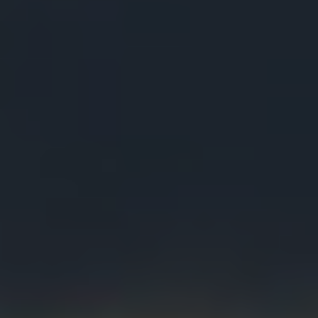
Hjemmeside
Webshops
Drift, hosting og support
Foranalyse
CRO og UX
Integrationer
Marketing
Strategi og rådgivning
Paid Search
Paid Social