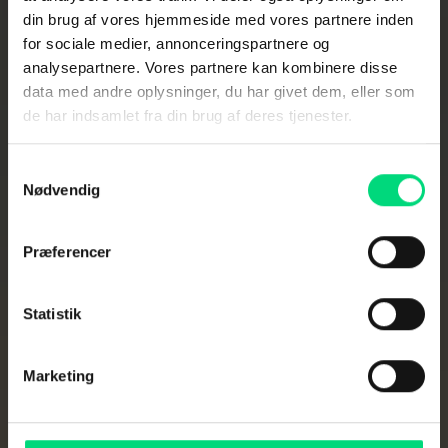
din brug af vores hjemmeside med vores partnere inden
for sociale medier, annonceringspartnere og
analysepartnere. Vores partnere kan kombinere disse
data med andre oplysninger, du har givet dem, eller som
Satellitkommunikation
de har indsamlet fra din brug af deres tjenester.
Hold
Samtykkevalg
Nødvendig
forbindelsen til
Præferencer
søs
Statistik
Tag din satellitforbindelse til nye
højder. Vi hjælper dig med at få
Marketing
adgang til verdens største
satellitkonstellation.