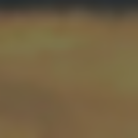
Meta Ads
Content
SEO
Branding
Server-side tracking
Maritime Services
Satellit-tv og internet
Connectivity
Maritim IT-infrastruktur
Satellitkommunikation
Starlink Maritime