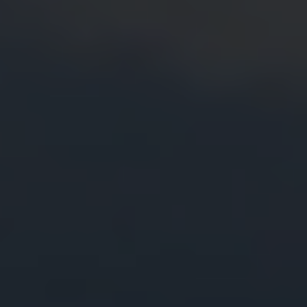
ERP-klarhedstest
ERP Analyse
ERP Implementering
ERP Udvikling
ERP Support
Uniconta
Uniconta Integrationer
Migrering til Uniconta
Web
Webbureau
Webudvikling