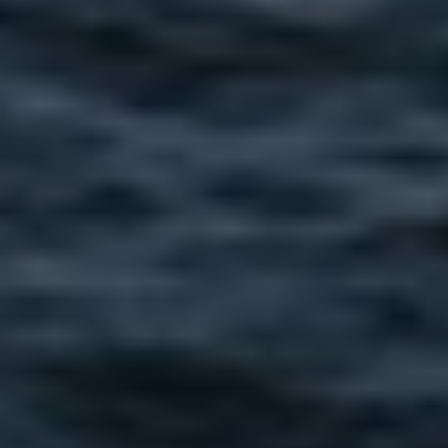
ERP-klarhedstest
ERP Analyse
ERP Implementering
ERP Udvikling
ERP Support
Uniconta
Uniconta Integrationer
Migrering til Uniconta
Web
Webbureau
Webudvikling