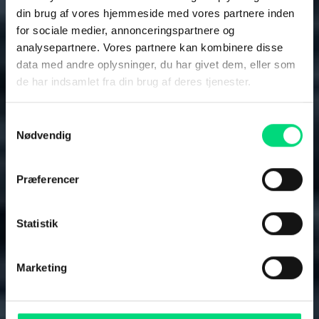
din brug af vores hjemmeside med vores partnere inden
for sociale medier, annonceringspartnere og
analysepartnere. Vores partnere kan kombinere disse
Satellitkommunikation
data med andre oplysninger, du har givet dem, eller som
de har indsamlet fra din brug af deres tjenester.
Hold
Samtykkevalg
forbindelsen til
Nødvendig
søs
Præferencer
I en verden, hvor global
Statistik
tilgængelighed er afgørende, leverer
vi satellitkommunikation, der binder
Marketing
mennesker, skibe og systemer
sammen.