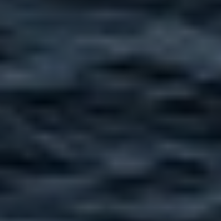
Hjemmeside
Webshops
Drift, hosting og support
Foranalyse
CRO og UX
Integrationer
Marketing
Strategi og rådgivning
Paid Search
Paid Social