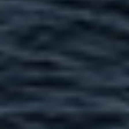
Meta Ads
Content
SEO
Branding
Server-side tracking
Maritime Services
Satellit-tv og internet
Connectivity
Maritim IT-infrastruktur
Satellitkommunikation
Starlink Maritime